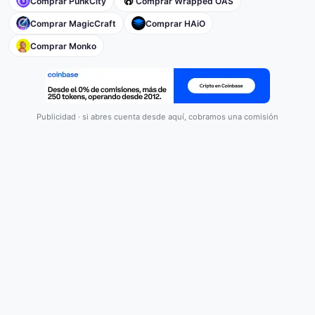
Comprar PunkCity
Comprar Wrapped OAS
Comprar MagicCraft
Comprar HAiO
Comprar Monko
Publicidad · si abres cuenta desde aquí, cobramos una comisión