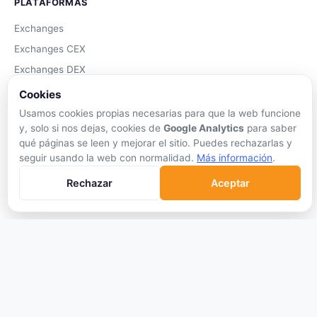
PLATAFORMAS
Exchanges
Exchanges CEX
Exchanges DEX
Comparar Comisiones
Cookies
Blockchains
Usamos cookies propias necesarias para que la web funcione
y, solo si nos dejas, cookies de
Google Analytics
para saber
Hardware Wallets
qué páginas se leen y mejorar el sitio. Puedes rechazarlas y
Software Wallets
seguir usando la web con normalidad.
Más información
.
Mejor Wallet
Rechazar
Aceptar
Gastar Criptomonedas
APRENDER
Qué son las Criptos
Cómo Comprar
Staking
DeFi