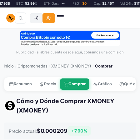
.93B
BTC:
52.99
%
ETH Gas:
--
F&G:
30
Cap:
$2.46T
Vol 24h:
$117.
Publicidad · si abres cuenta desde aquí, cobramos una comisión
Inicio
Criptomonedas
XMONEY (XMONEY)
Comprar
/
/
/
Resumen
Precio
Comprar
Gráfico
Qué es
Cómo y Dónde Comprar XMONEY
(XMONEY)
$0.000209
+7.90%
Precio actual: