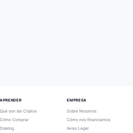
APRENDER
EMPRESA
Qué son las Criptos
Sobre Nosotros
Cómo Comprar
Cómo nos financiamos
Staking
Aviso Legal