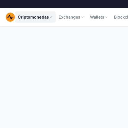
Criptomonedas
Exchanges
Wallets
Blockc