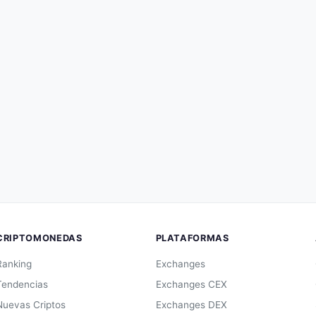
CRIPTOMONEDAS
PLATAFORMAS
Ranking
Exchanges
Tendencias
Exchanges CEX
Nuevas Criptos
Exchanges DEX