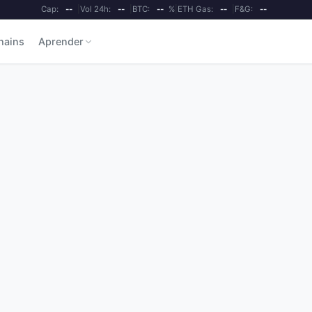
Cap:
--
|
Vol 24h:
--
|
BTC:
--
%
|
ETH Gas:
--
|
F&G:
--
hains
Aprender