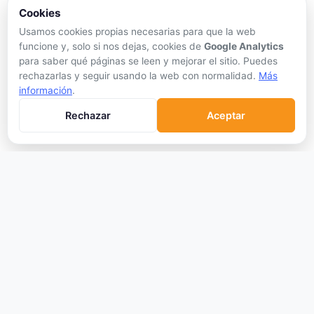
APRENDER
Cookies
Qué son las Criptos
Usamos cookies propias necesarias para que la web
funcione y, solo si nos dejas, cookies de
Google Analytics
Cómo Comprar
para saber qué páginas se leen y mejorar el sitio. Puedes
Staking
rechazarlas y seguir usando la web con normalidad.
Más
información
.
DeFi
Trading
Rechazar
Aceptar
Glosario
EMPRESA
Sobre Nosotros
Cómo nos financiamos
Aviso Legal
Privacidad
Cookies
Términos de Uso