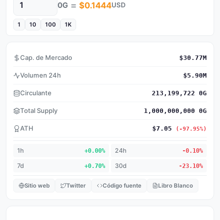
=
0G
$0.1444
USD
Cantidad
1
10
100
1K
Cap. de Mercado
$30.77M
Volumen 24h
$5.90M
Circulante
213,199,722 0G
Total Supply
1,000,000,000 0G
ATH
$7.05
(-97.95%)
1h
+0.00%
24h
-0.10%
7d
+0.70%
30d
-23.10%
Sitio web
Twitter
Código fuente
Libro Blanco