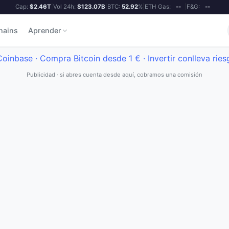
Cap:
$2.46T
|
Vol 24h:
$123.07B
|
BTC:
52.92
%
|
ETH Gas:
--
|
F&G:
--
hains
Aprender
Publicidad · si abres cuenta desde aquí, cobramos una comisión