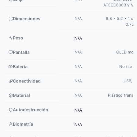
ATECC608B y Ma
Dimensiones
N/A
8.8 x 5.2 x 1 cm
0.75 c
Peso
N/A
Pantalla
N/A
OLED mono
Batería
N/A
No (se al
Conectividad
N/A
USB, N
Material
N/A
Plástico transp
Autodestrucción
N/A
Biometría
N/A