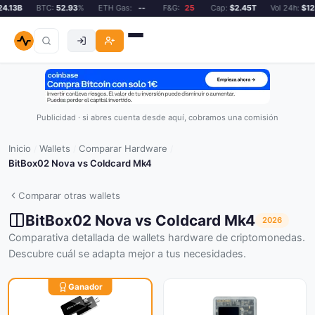
.13B
BTC:
52.93
%
ETH Gas:
--
F&G:
25
Cap:
$2.45T
Vol 24h:
$124.
Publicidad · si abres cuenta desde aquí, cobramos una comisión
Inicio
Wallets
Comparar Hardware
/
/
/
BitBox02 Nova vs Coldcard Mk4
Comparar otras wallets
BitBox02 Nova vs Coldcard Mk4
2026
Comparativa detallada de wallets hardware de criptomonedas.
Descubre cuál se adapta mejor a tus necesidades.
Ganador