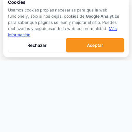
Cookies
Blockchains
Usamos cookies propias necesarias para que la web
Hardware Wallets
funcione y, solo si nos dejas, cookies de
Google Analytics
Software Wallets
para saber qué páginas se leen y mejorar el sitio. Puedes
rechazarlas y seguir usando la web con normalidad.
Más
Mejor Wallet
información
.
Gastar Criptomonedas
Rechazar
Aceptar
APRENDER
Qué son las Criptos
Cómo Comprar
Staking
DeFi
Trading
Glosario
EMPRESA
Sobre Nosotros