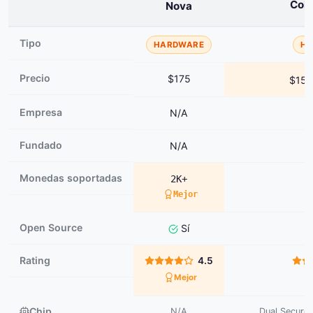
Col
Nova
Tipo
HARDWARE
H
Precio
$175
$15
Empresa
N/A
C
Fundado
N/A
Monedas soportadas
2K+
Mejor
Open Source
Sí
Rating
4.5
Mejor
Chip
N/A
Dual Secure 