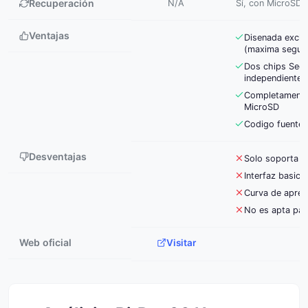
Recuperación
N/A
Sí, con MicroSD y
Ventajas
Disenada exclu
(maxima segur
Dos chips Secu
independientes
Completamente
MicroSD
Codigo fuente a
Desventajas
Solo soporta Bi
Interfaz basica
Curva de apren
No es apta para
Web oficial
Visitar