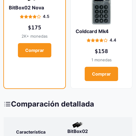
BitBox02 Nova
4.5
$175
Coldcard Mk4
2K+ monedas
4.4
Comprar
$158
1 monedas
Comprar
Comparación detallada
BitBox02
Característica