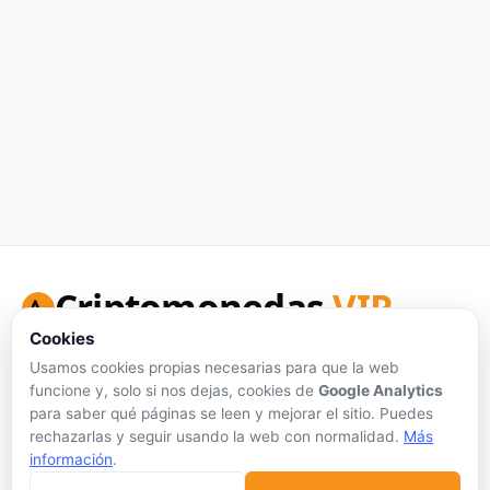
Criptomonedas
VIP
Cookies
Tu portal de referencia para precios de criptomonedas en
tiempo real, análisis honesto y herramientas de inversión.
Usamos cookies propias necesarias para que la web
funcione y, solo si nos dejas, cookies de
Google Analytics
Síguenos:
para saber qué páginas se leen y mejorar el sitio. Puedes
rechazarlas y seguir usando la web con normalidad.
Más
información
.
Sin publicidad personalizada