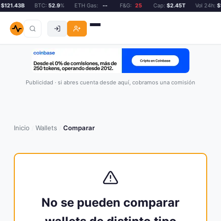
$121.43B
BTC:
52.9
%
ETH Gas:
--
F&G:
25
Cap:
$2.45T
Vol 24h:
$1
Publicidad · si abres cuenta desde aquí, cobramos una comisión
Inicio
Wallets
Comparar
/
/
No se pueden comparar