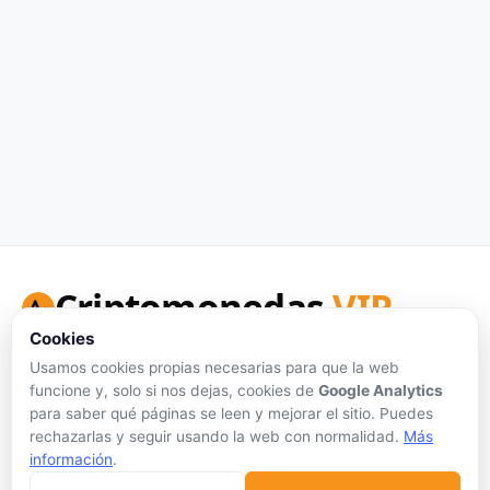
Criptomonedas
VIP
Cookies
Tu portal de referencia para precios de criptomonedas en
tiempo real, análisis honesto y herramientas de inversión.
Usamos cookies propias necesarias para que la web
funcione y, solo si nos dejas, cookies de
Google Analytics
Síguenos:
para saber qué páginas se leen y mejorar el sitio. Puedes
rechazarlas y seguir usando la web con normalidad.
Más
información
.
Sin publicidad personalizada