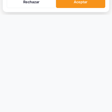
Rechazar
Aceptar
CRIPTOMONEDAS
Ranking
Tendencias
Nuevas Criptos
Altcoin Season
Comparar
Conversor
Crypto Scanner
PLATAFORMAS
Exchanges
Exchanges CEX
Exchanges DEX
Comparar Comisiones
Blockchains