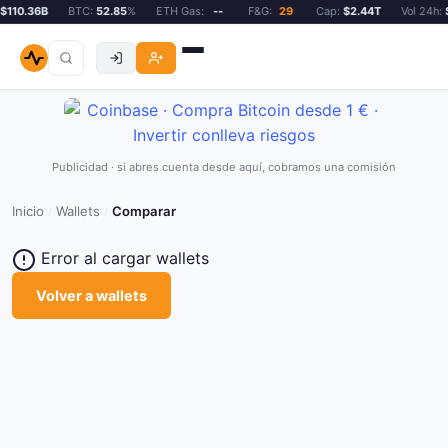
110.36B
BTC:
52.85
%
ETH Gas:
--
F&G:
29
Cap:
$2.44T
Vol 24h:
$
Publicidad · si abres cuenta desde aquí, cobramos una comisión
Inicio
Wallets
Comparar
/
/
Error al cargar wallets
Volver a wallets