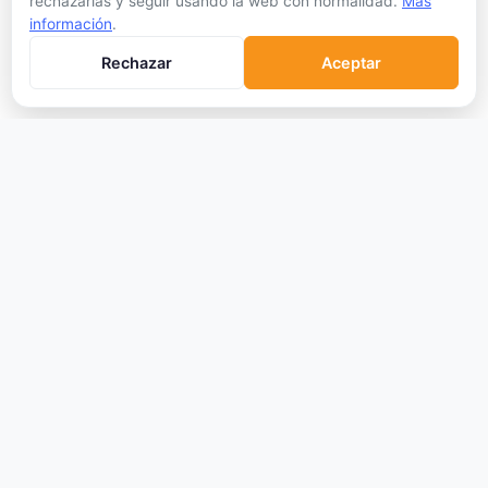
rechazarlas y seguir usando la web con normalidad.
Más
Síguenos:
información
.
Rechazar
Aceptar
Sin publicidad personalizada
CRIPTOMONEDAS
Ranking
Tendencias
Nuevas Criptos
Altcoin Season
Comparar
Conversor
Crypto Scanner
PLATAFORMAS
Exchanges
Exchanges CEX