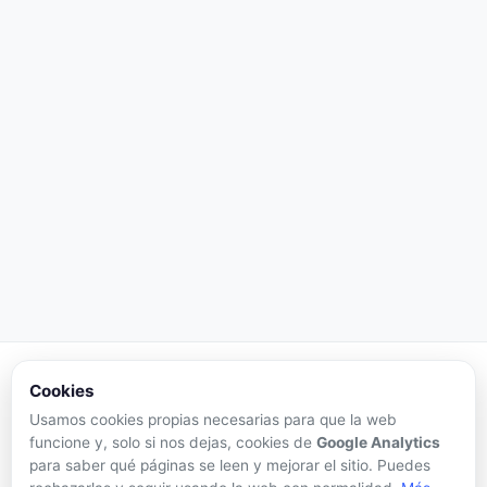
Criptomonedas
VIP
Cookies
Usamos cookies propias necesarias para que la web
Tu portal de referencia para precios de criptomonedas en
funcione y, solo si nos dejas, cookies de
Google Analytics
tiempo real, análisis honesto y herramientas de inversión.
para saber qué páginas se leen y mejorar el sitio. Puedes