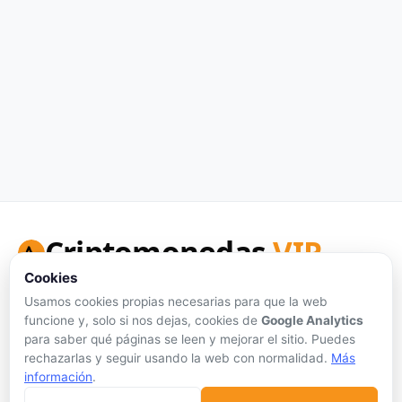
Criptomonedas
VIP
Cookies
Tu portal de referencia para precios de criptomonedas en
tiempo real, análisis honesto y herramientas de inversión.
Usamos cookies propias necesarias para que la web
funcione y, solo si nos dejas, cookies de
Google Analytics
Síguenos:
para saber qué páginas se leen y mejorar el sitio. Puedes
rechazarlas y seguir usando la web con normalidad.
Más
información
.
Sin publicidad personalizada