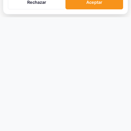
Rechazar
Aceptar
CRIPTOMONEDAS
Ranking
Tendencias
Nuevas Criptos
Altcoin Season
Comparar
Conversor
Crypto Scanner
PLATAFORMAS
Exchanges
Exchanges CEX
Exchanges DEX
Comparar Comisiones
Blockchains