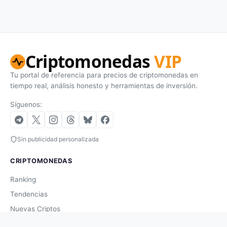
Criptomonedas
VIP
Tu portal de referencia para precios de criptomonedas en
tiempo real, análisis honesto y herramientas de inversión.
Síguenos:
Sin publicidad personalizada
CRIPTOMONEDAS
Ranking
Tendencias
Nuevas Criptos
Altcoin Season