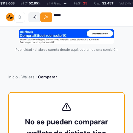
$113.66B
BTC:
52.85
%
ETH Gas:
--
F&G:
25
Cap:
$2.45T
Vol 24h:
$
Publicidad · si abres cuenta desde aquí, cobramos una comisión
Inicio
Wallets
Comparar
/
/
No se pueden comparar