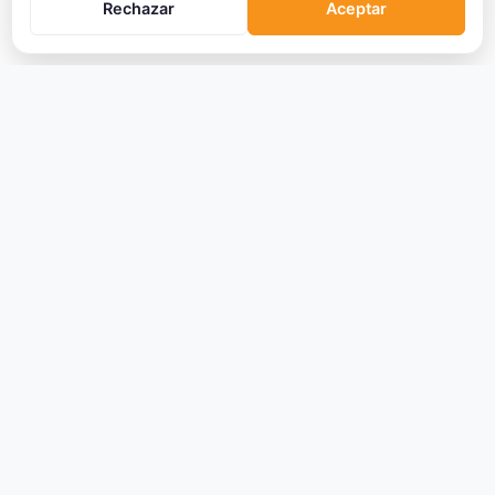
Rechazar
Aceptar
CRIPTOMONEDAS
Ranking
Tendencias
Nuevas Criptos
Altcoin Season
Comparar
Conversor
Crypto Scanner
PLATAFORMAS
Exchanges
Exchanges CEX
Exchanges DEX
Comparar Comisiones
Blockchains