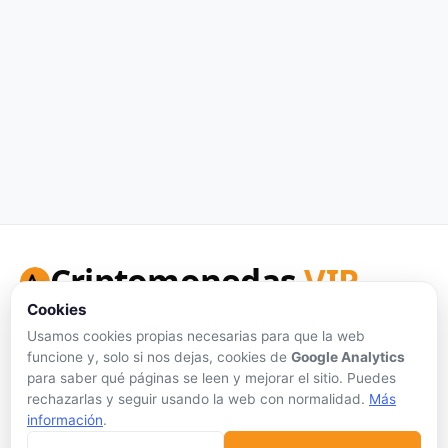
Criptomonedas
VIP
Cookies
Tu portal de referencia para precios de criptomonedas en
tiempo real, análisis honesto y herramientas de inversión.
Usamos cookies propias necesarias para que la web
funcione y, solo si nos dejas, cookies de
Google Analytics
Síguenos:
para saber qué páginas se leen y mejorar el sitio. Puedes
rechazarlas y seguir usando la web con normalidad.
Más
información
.
Sin publicidad personalizada