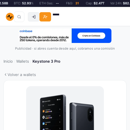
58B
BTC:
52.93
%
ETH Gas:
--
F&G:
31
Cap:
$2.47T
Vol 24h:
$82.5
Publicidad · si abres cuenta desde aquí, cobramos una comisión
Inicio
Wallets
Keystone 3 Pro
/
/
Volver a wallets