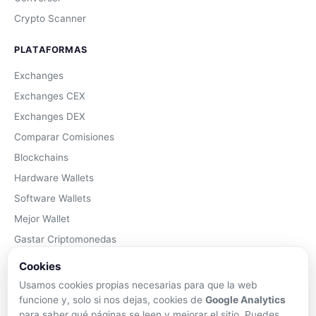
Crypto Scanner
PLATAFORMAS
Exchanges
Exchanges CEX
Exchanges DEX
Comparar Comisiones
Blockchains
Hardware Wallets
Software Wallets
Mejor Wallet
Gastar Criptomonedas
Cookies
APRENDER
Usamos cookies propias necesarias para que la web
Qué son las Criptos
funcione y, solo si nos dejas, cookies de
Google Analytics
para saber qué páginas se leen y mejorar el sitio. Puedes