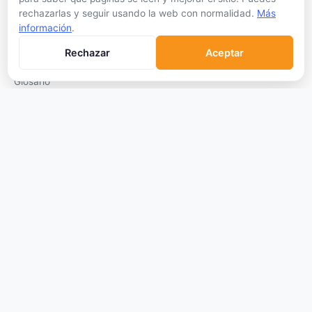
Cómo Comprar
rechazarlas y seguir usando la web con normalidad.
Más
Staking
información
.
DeFi
Rechazar
Aceptar
Trading
Glosario
EMPRESA
Sobre Nosotros
Cómo nos financiamos
Aviso Legal
Privacidad
Cookies
Términos de Uso
© 2026 Criptomonedas VIP. Todos los derechos reservados.