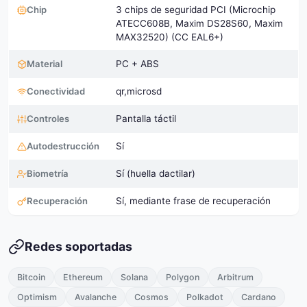
Chip
3 chips de seguridad PCI (Microchip
ATECC608B, Maxim DS28S60, Maxim
MAX32520) (CC EAL6+)
Material
PC + ABS
Conectividad
qr,microsd
Controles
Pantalla táctil
Autodestrucción
Sí
Biometría
Sí (huella dactilar)
Recuperación
Sí, mediante frase de recuperación
Redes soportadas
Bitcoin
Ethereum
Solana
Polygon
Arbitrum
Optimism
Avalanche
Cosmos
Polkadot
Cardano