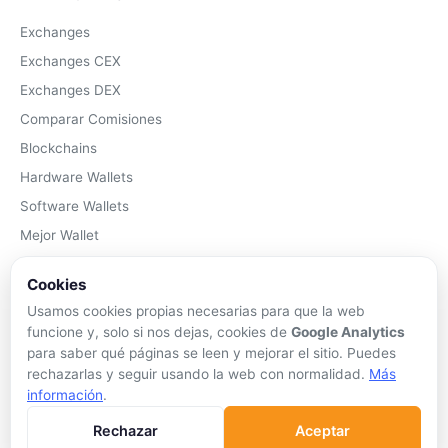
Exchanges
Exchanges CEX
Exchanges DEX
Comparar Comisiones
Blockchains
Hardware Wallets
Software Wallets
Mejor Wallet
Gastar Criptomonedas
Cookies
APRENDER
Usamos cookies propias necesarias para que la web
funcione y, solo si nos dejas, cookies de
Google Analytics
Qué son las Criptos
para saber qué páginas se leen y mejorar el sitio. Puedes
rechazarlas y seguir usando la web con normalidad.
Más
Cómo Comprar
información
.
Staking
Rechazar
Aceptar
DeFi