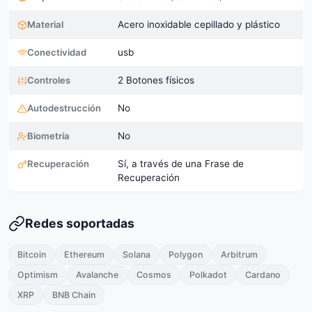
Material
Acero inoxidable cepillado y plástico
Conectividad
usb
Controles
2 Botones físicos
Autodestrucción
No
Biometría
No
Recuperación
Sí, a través de una Frase de
Recuperación
Redes soportadas
Bitcoin
Ethereum
Solana
Polygon
Arbitrum
Optimism
Avalanche
Cosmos
Polkadot
Cardano
XRP
BNB Chain