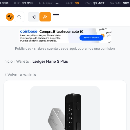
55B
BTC:
52.91
%
ETH Gas:
--
F&G:
30
Cap:
$2.46T
Vol 24h:
$82.5
Publicidad · si abres cuenta desde aquí, cobramos una comisión
Inicio
Wallets
Ledger Nano S Plus
/
/
Volver a wallets