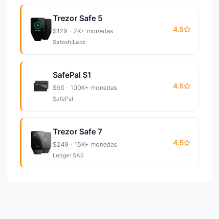
Trezor Safe 5
4.5
$129 · 2K+ monedas
SatoshiLabs
SafePal S1
4.5
$50 · 100K+ monedas
SafePal
Trezor Safe 7
4.5
$249 · 15K+ monedas
Ledger SAS