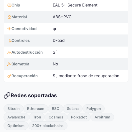
Chip
EAL 5+ Secure Element
Material
ABS+PVC
Conectividad
qr
Controles
D-pad
Autodestrucción
Sí
Biometría
No
Recuperación
Sí, mediante frase de recuperación
Redes soportadas
Bitcoin
Ethereum
BSC
Solana
Polygon
Avalanche
Tron
Cosmos
Polkadot
Arbitrum
Optimism
200+ blockchains