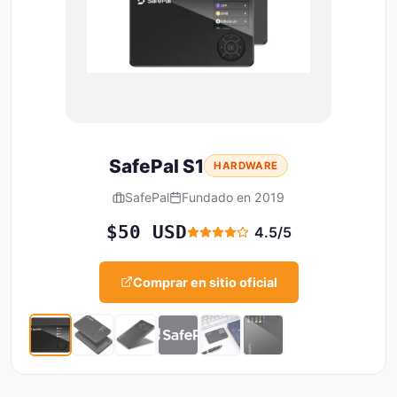
SafePal S1
HARDWARE
SafePal
Fundado en 2019
$50 USD
4.5/5
Comprar en sitio oficial