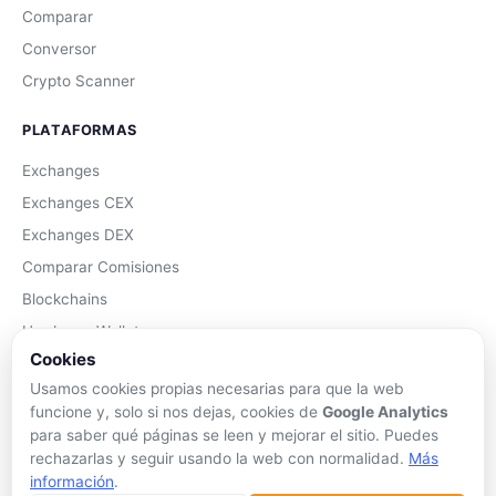
Comparar
Conversor
Crypto Scanner
PLATAFORMAS
Exchanges
Exchanges CEX
Exchanges DEX
Comparar Comisiones
Blockchains
Hardware Wallets
Cookies
Software Wallets
Usamos cookies propias necesarias para que la web
Mejor Wallet
funcione y, solo si nos dejas, cookies de
Google Analytics
Gastar Criptomonedas
para saber qué páginas se leen y mejorar el sitio. Puedes
rechazarlas y seguir usando la web con normalidad.
Más
APRENDER
información
.